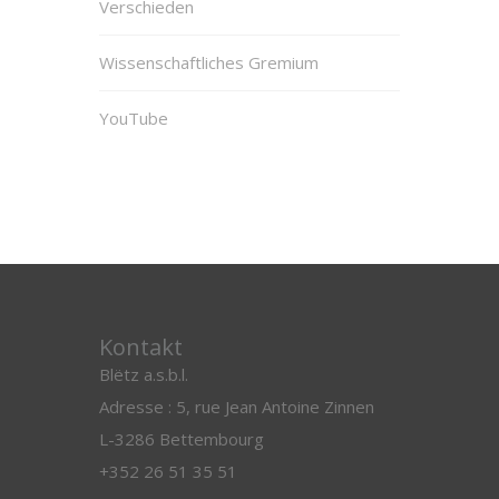
Verschieden
Wissenschaftliches Gremium
YouTube
Kontakt
Blëtz a.s.b.l.
Adresse : 5, rue Jean Antoine Zinnen
L-3286 Bettembourg
+352 26 51 35 51