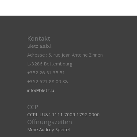
Kontakt
Blëtz a.s.b.l.
Adresse : 5, rue Jean Antoine Zinnen
L-3286 Bettembourg
+352 26 51 35 51
+352 621 88 00 88
info@bletz.lu
CCP
CCPL LU84 1111 7009 1792 0000
Öffnungszeiten
Mme Audrey Speitel