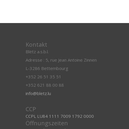
Kontakt
Blëtz a.s.b.l.
Adresse : 5, rue Jean Antoine Zinnen
L-3286 Bettembourg
+352 26 51 35 51
+352 621 88 00 88
info@bletz.lu
CCP
CCPL LU84 1111 7009 1792 0000
Öffnungszeiten