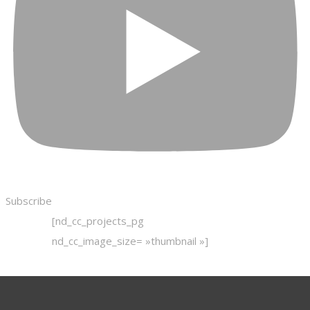
Subscribe
[nd_cc_projects_pg
nd_cc_image_size= »thumbnail »]