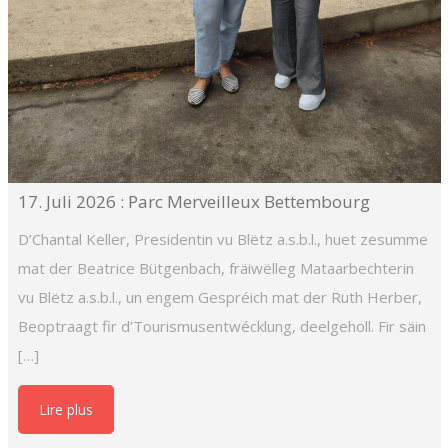
17. Juli 2026 : Parc Merveilleux Bettembourg
D’Chantal Keller, Presidentin vu Blëtz a.s.b.l., huet zesumme
mat der Beatrice Bütgenbach, fräiwëlleg Mataarbechterin
vu Blëtz a.s.b.l., un engem Gespréich mat der Ruth Herber,
Beoptraagt fir d’Tourismusentwécklung, deelgeholl. Fir säin
[…]
Lire plus