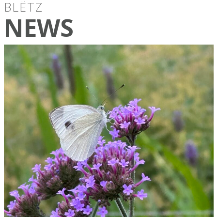
BLËTZ
NEWS