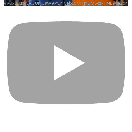
VVUxZjludWRUUnJUaW9PQnlCekdCMHJnLjQ5czk1ME9ya2pn