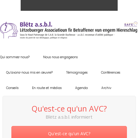
Qui sommes-nous?
Nous nous engageons
Qu’avons-nous mis en œuvre?
Témoignages
Conférences
Conseils
En route et médias
Agenda
Archiv
Qu'est-ce qu'un AVC?
Blëtz a.s.b.l. informiert
Qu'est-ce qu'un AVC?