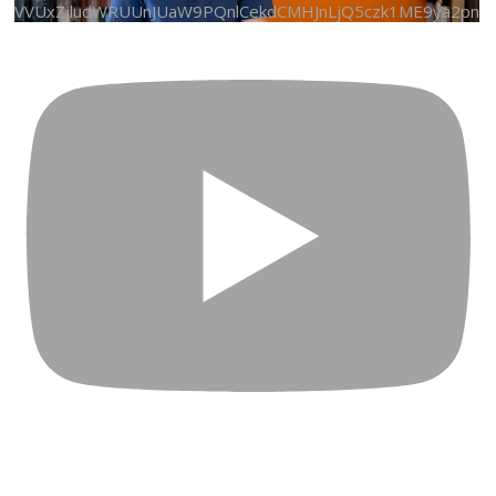
VVUxZjludWRUUnJUaW9PQnlCekdCMHJnLjQ5czk1ME9ya2pn