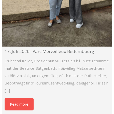
17. Juli 2026 : Parc Merveilleux Bettembourg
D’Chantal Keller, Presidentin vu Blëtz a.s.b.l., huet zesumme
mat der Beatrice Bütgenbach, fräiwëlleg Mataarbechterin
vu Blëtz a.s.b.l., un engem Gespréich mat der Ruth Herber,
Beoptraagt fir d’Tourismusentwécklung, deelgeholl. Fir säin
[…]
Read more