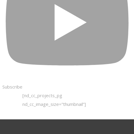
Subscribe
[nd_cc_projects_pg
nd_cc_image_size=”thumbnail”]