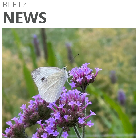
BLËTZ
NEWS