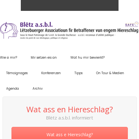
Wie si mir?
Mir setzen eis an
Wat hu mir bewierkt?
Témoignages
Konferenzen
Tipps
On Tour & Medien
Agenda
Archiv
Wat ass en Hiereschlag?
Blëtz a.s.b.l. informiert
Wat ass e Hiereschlag?