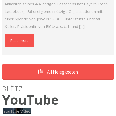
Anlässlich seines 40-jährigen Bestehens hat Bayern Frënn
Letzebuerg ’86 drei gemeinnützige Organisationen mit
einer Spende von jeweils 5.000 € unterstützt. Chantal
Keller, Präsidentin von Blëtz a. s. b. l., und […]
Read more
All Neiegkeeten
BLËTZ
YouTube
YouTube Video