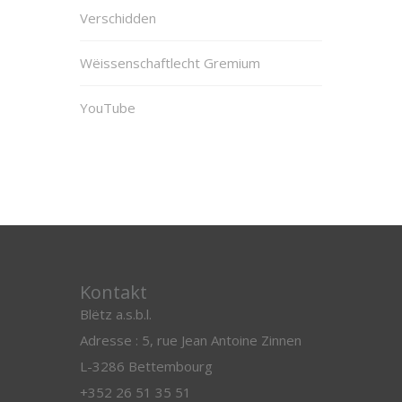
Verschidden
Wëissenschaftlecht Gremium
YouTube
Kontakt
Blëtz a.s.b.l.
Adresse : 5, rue Jean Antoine Zinnen
L-3286 Bettembourg
+352 26 51 35 51