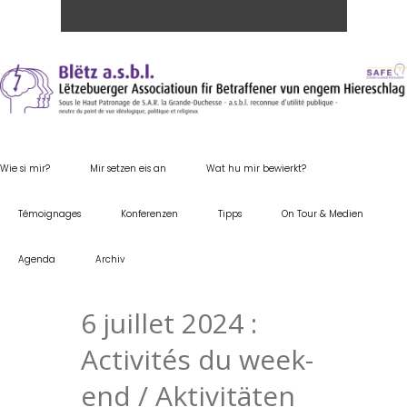
Wie si mir?
Mir setzen eis an
Wat hu mir bewierkt?
Témoignages
Konferenzen
Tipps
On Tour & Medien
Agenda
Archiv
6 juillet 2024 :
Activités du week-
end / Aktivitäten