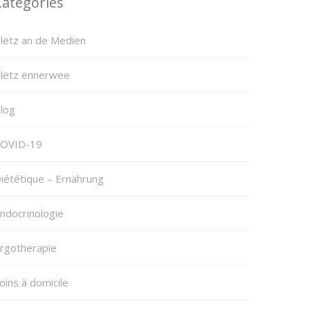
Categories
lëtz an de Medien
lëtz ënnerwee
log
OVID-19
iététique – Ernährung
ndocrinologie
rgotherapie
oins à domicile