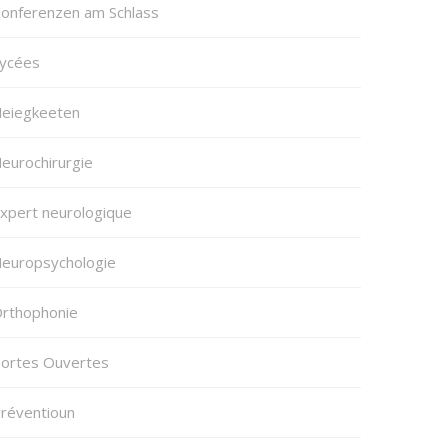
onferenzen am Schlass
ycées
eiegkeeten
eurochirurgie
xpert neurologique
europsychologie
rthophonie
ortes Ouvertes
réventioun