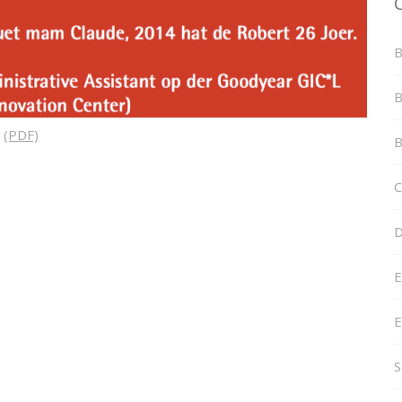
B
B
(PDF)
B
C
D
E
E
S