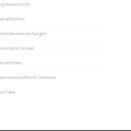
sychomotricité
ehabilitation
checkiwwerreechungen
ssistance Sociale
erschidden
ëissenschaftlecht Gremium
ouTube