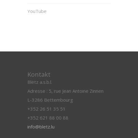
YouTube
Kontakt
Blëtz a.s.b.l.
Adresse : 5, rue Jean Antoine Zinnen
L-3286 Bettembourg
+352 26 51 35 51
+352 621 88 00 88
info@bletz.lu