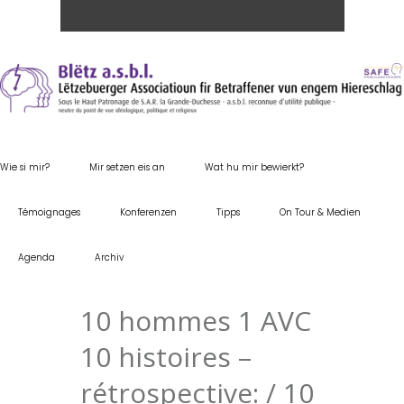
Wie si mir?
Mir setzen eis an
Wat hu mir bewierkt?
Témoignages
Konferenzen
Tipps
On Tour & Medien
Agenda
Archiv
10 hommes 1 AVC
10 histoires –
rétrospective: / 10