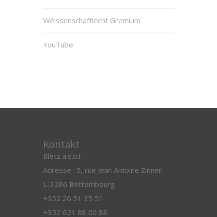
Wëissenschaftlecht Gremium
YouTube
Kontakt
Blëtz a.s.b.l.
Adresse : 5, rue Jean Antoine Zinnen
L-3286 Bettembourg
+352 26 51 35 51
+352 621 88 00 88