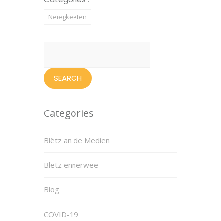
Neiegkeeten
Search
for:
Categories
Blëtz an de Medien
Blëtz ënnerwee
Blog
COVID-19