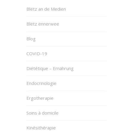
Blëtz an de Medien
Blëtz ënnerwee
Blog
COVID-19
Diététique – Ernährung
Endocrinologie
Ergotherapie
Soins à domicile
Kinésithérapie