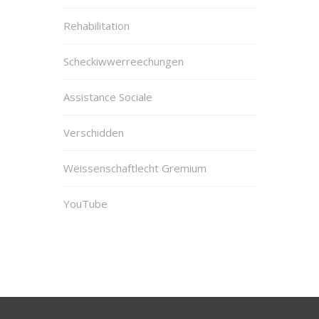
Rehabilitation
Scheckiwwerreechungen
Assistance Sociale
Verschidden
Wëissenschaftlecht Gremium
YouTube