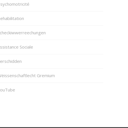
sychomotricité
ehabilitation
checkiwwerreechungen
ssistance Sociale
erschidden
ëissenschaftlecht Gremium
ouTube