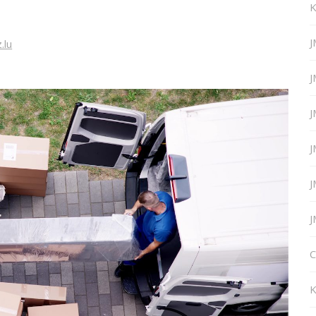
K
J
.lu
J
J
J
J
J
C
K