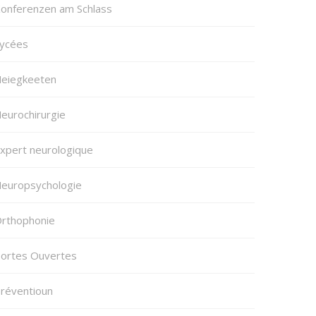
onferenzen am Schlass
ycées
eiegkeeten
eurochirurgie
xpert neurologique
europsychologie
rthophonie
ortes Ouvertes
réventioun