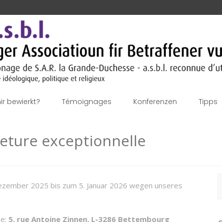
r bewierkt?
Témoignages
Konferenzen
Tipps
eture exceptionnelle
S
zember 2025 bis zum 5. Januar 2026 wegen unseres
f
se:
5, rue Antoine Zinnen, L-3286 Bettembourg