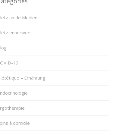
Categories
lëtz an de Medien
lëtz ënnerwee
log
OVID-19
iététique – Ernährung
ndocrinologie
rgotherapie
oins à domicile