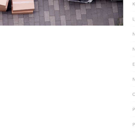
K
L
N
N
E
N
O
P
P