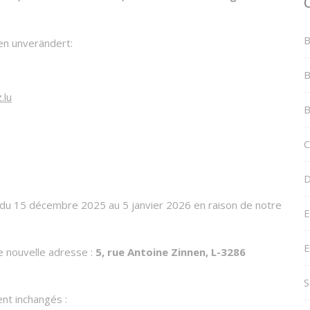
B
n unverändert:
B
.lu
B
C
D
du 15 décembre 2025 au 5 janvier 2026 en raison de notre
E
E
re nouvelle adresse :
5, rue Antoine Zinnen, L-3286
S
nt inchangés :