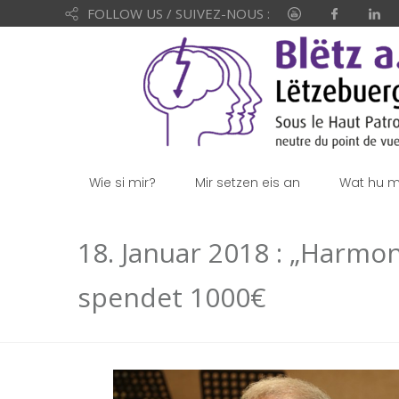
FOLLOW US / SUIVEZ-NOUS :
Wie si mir?
Mir setzen eis an
Wat hu mi
18. Januar 2018 : „Harmon
spendet 1000€