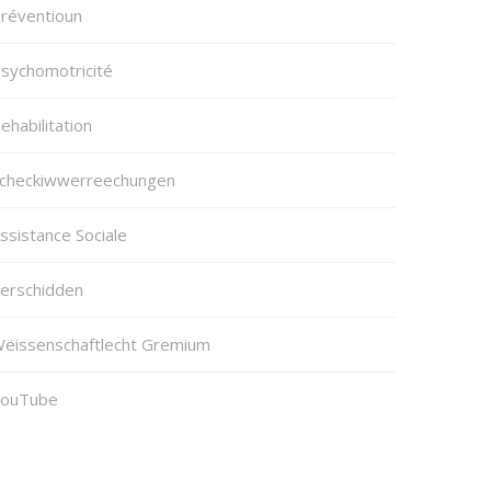
réventioun
sychomotricité
ehabilitation
checkiwwerreechungen
ssistance Sociale
erschidden
ëissenschaftlecht Gremium
ouTube