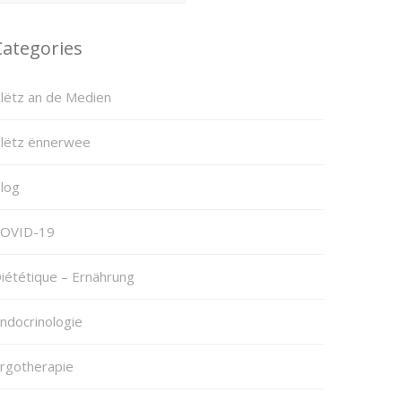
Categories
lëtz an de Medien
lëtz ënnerwee
log
OVID-19
iététique – Ernährung
ndocrinologie
rgotherapie