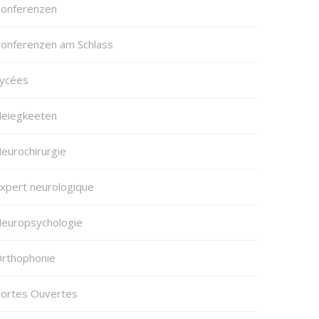
onferenzen
onferenzen am Schlass
ycées
eiegkeeten
eurochirurgie
xpert neurologique
europsychologie
rthophonie
ortes Ouvertes