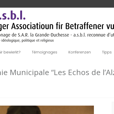
r bewierkt?
Témoignages
Konferenzen
Tipps
ie Municipale “Les Echos de l’A
S
f