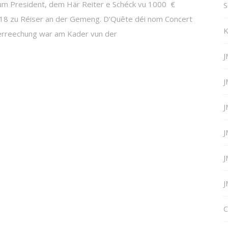
t vum President, dem Här Reiter e Schéck vu 1000 €
S
2018 zu Réiser an der Gemeng. D’Quête déi nom Concert
K
werreechung war am Kader vun der
J
J
J
J
J
J
C