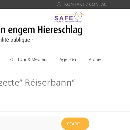
KONTAKT / CONTACT
On Tour & Medien
Agenda
Archiv
lzette” Réiserbann“
earch
or: