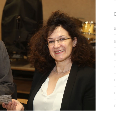
B
B
B
C
D
E
E