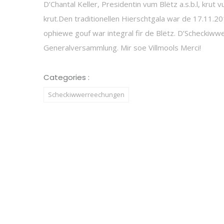
D’Chantal Keller, Presidentin vum Blëtz a.s.b.l, kru
krut.Den traditionellen Hierschtgala war de 17.11.
ophiewe gouf war integral fir de Blëtz. D’Scheckiw
Generalversammlung. Mir soe Villmools Merci!
Categories :
Scheckiwwerreechungen