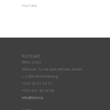
YouTube
Kontakt
Blëtz a.s.b.l.
Adresse : 5, rue Jean Antoine Zinnen
L-3286 Bettembourg
+352 26 51 35 51
+352 621 88 00 88
info@bletz.lu