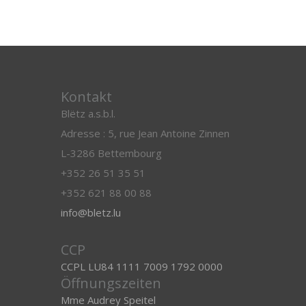
Kontakt
Blëtz a.s.b.l.
Adresse : 5, rue Jean Antoine Zinnen
L-3286 Bettembourg
+352 26 51 35 51
+352 621 88 00 88
info@bletz.lu
CCP
CCPL LU84 1111 7009 1792 0000
Öffnungszeiten
Mme Audrey Speitel