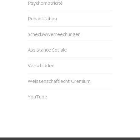
Psychomotricité
Rehabilitation
Scheckiwwerreechungen
Assistance Sociale
Verschidden
Wëissenschaftlecht Gremium
YouTube