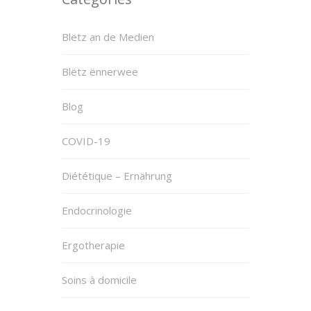
Blëtz an de Medien
Blëtz ënnerwee
Blog
COVID-19
Diététique – Ernährung
Endocrinologie
Ergotherapie
Soins à domicile