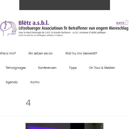
Wie si mir?
Mir setzen eis an
Wat hu mir bewierkt?
Témoignages
Konferenzen
Tipps
On Tour & Medien
Agenda
Archiv
4