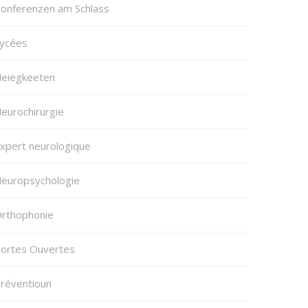
onferenzen am Schlass
ycées
eiegkeeten
eurochirurgie
xpert neurologique
europsychologie
rthophonie
ortes Ouvertes
réventioun