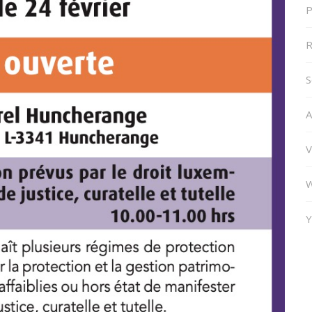
P
R
S
A
V
W
Y