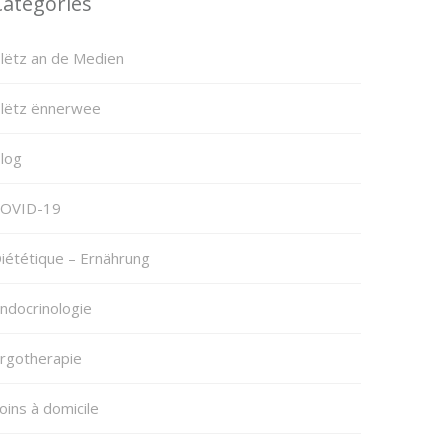
Categories
lëtz an de Medien
lëtz ënnerwee
log
OVID-19
iététique – Ernährung
ndocrinologie
rgotherapie
oins à domicile