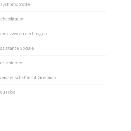
sychomotricité
ehabilitation
checkiwwerreechungen
ssistance Sociale
erschidden
ëissenschaftlecht Gremium
ouTube