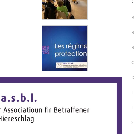
B
B
B
C
D
E
E
S