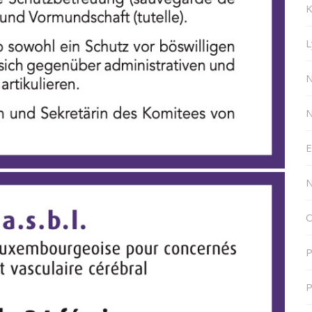
K
L
N
N
E
N
O
P
P