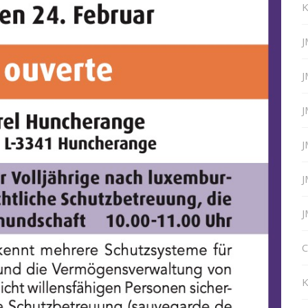
K
J
J
J
J
J
J
C
K