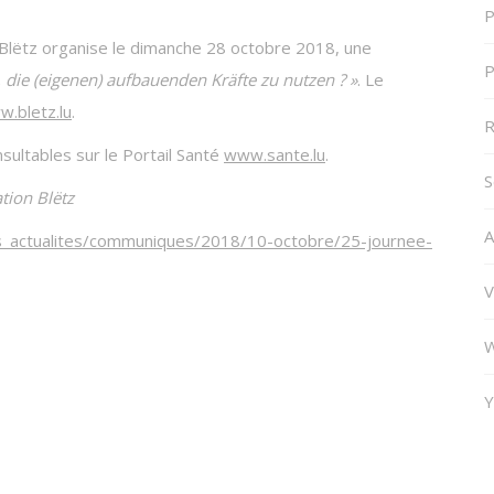
P
l Blëtz organise le dimanche 28 octobre 2018, une
P
 die (eigenen) aufbauenden Kräfte zu nutzen ? »
. Le
.bletz.lu
.
R
sultables sur le Portail Santé
www.sante.lu
.
S
tion Blëtz
A
tes_actualites/communiques/2018/10-octobre/25-journee-
V
W
Y