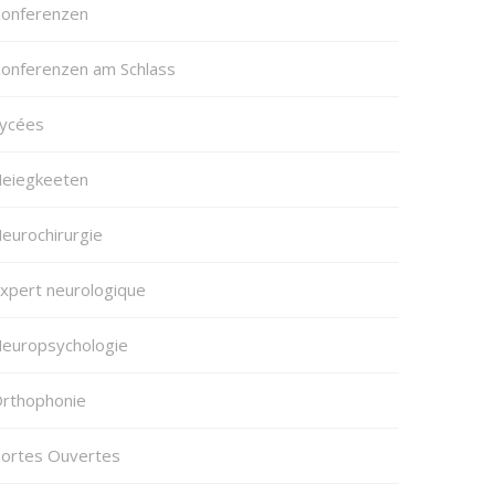
onferenzen
onferenzen am Schlass
ycées
eiegkeeten
eurochirurgie
xpert neurologique
europsychologie
rthophonie
ortes Ouvertes