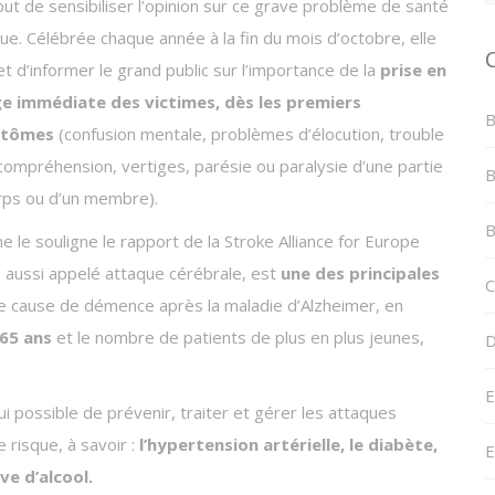
but de sensibiliser l’opinion sur ce grave problème de santé
ue. Célébrée chaque année à la fin du mois d’octobre, elle
t d’informer le grand public sur l’importance de la
prise en
e immédiate des victimes, dès les premiers
B
tômes
(confusion mentale, problèmes d’élocution, trouble
 compréhension, vertiges, parésie ou paralysie d’une partie
B
rps ou d’un membre).
B
 le souligne le rapport de la Stroke Alliance for Europe
, aussi appelé attaque cérébrale, est
une des principales
C
 cause de démence après la maladie d’Alzheimer, en
65 ans
et le nombre de patients de plus en plus jeunes,
D
E
i possible de prévenir, traiter et gérer les attaques
 risque, à savoir :
l’hypertension artérielle, le diabète,
E
ve d’alcool.