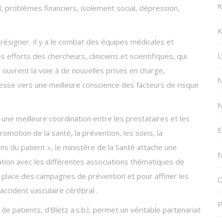
K
l, problèmes financiers, isolement social, dépression,
K
e résigner. Il y a le combat des équipes médicales et
L
 efforts des chercheurs, cliniciens et scientifiques, qui
 ouvrent la voie à de nouvelles prises en charge,
N
gresse vers une meilleure conscience des facteurs de risque
N
« une meilleure coordination entre les prestataires et les
E
romotion de la santé, la prévention, les soins, la
s du patient », le ministère de la Santé attache une
N
tion avec les différentes associations thématiques de
n place des campagnes de prévention et pour affiner les
O
accident vasculaire cérébral .
P
de patients, d’Blëtz a.s.b.l, permet un véritable partenariat