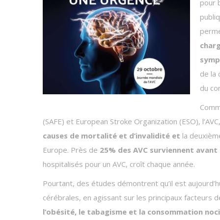
pour 
publiq
perme
charg
symp
de la
du co
Comme
(SAFE) et European Stroke Organization (ESO), l’AVC
causes de mortalité et d’invalidité et
la deuxième
Europe. Près de
25% des AVC surviennent avant 
hospitalisés pour un AVC, croît chaque année.
Pourtant, des études démontrent qu’il est aujourd’hu
cérébrales, en agissant sur les principaux facteurs de
l’obésité, le tabagisme et la consommation noci