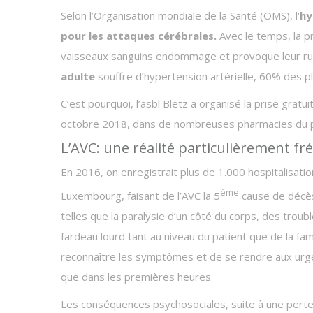
Selon l’Organisation mondiale de la Santé (OMS), l‘
hy
pour les attaques cérébrales.
Avec le temps, la p
vaisseaux sanguins endommage et provoque leur ru
adulte
souffre d’hypertension artérielle, 60% des p
C’est pourquoi, l’asbl Blëtz a organisé la prise gratui
octobre 2018, dans de nombreuses pharmacies du 
L’AVC: une réalité particulièrement fr
En 2016, on enregistrait plus de 1.000 hospitalisat
ème
Luxembourg, faisant de l’AVC la 5
cause de décès 
telles que la paralysie d’un côté du corps, des troub
fardeau lourd tant au niveau du patient que de la fami
reconnaître les symptômes et de se rendre aux urgen
que dans les premières heures.
Les conséquences psychosociales, suite à une perte