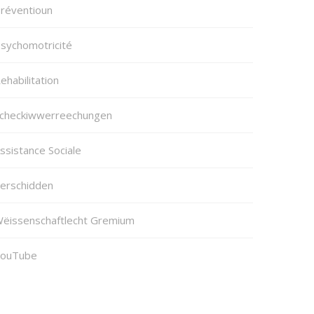
réventioun
sychomotricité
ehabilitation
checkiwwerreechungen
ssistance Sociale
erschidden
ëissenschaftlecht Gremium
ouTube