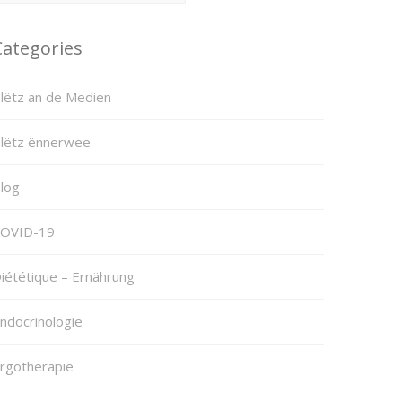
Categories
lëtz an de Medien
lëtz ënnerwee
log
OVID-19
iététique – Ernährung
ndocrinologie
rgotherapie