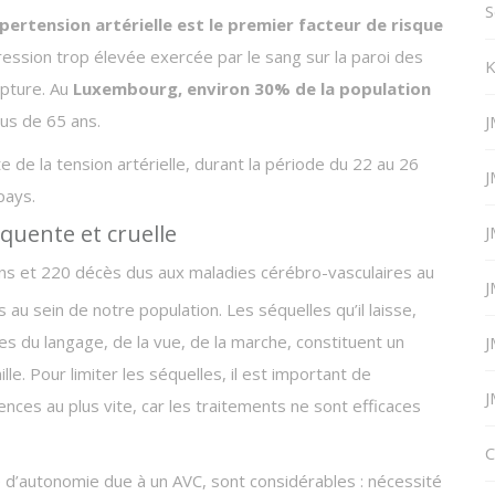
S
pertension artérielle est le premier facteur de risque
ression trop élevée exercée par le sang sur la paroi des
K
pture. Au
Luxembourg, environ 30% de la population
lus de 65 ans.
J
te de la tension artérielle, durant la période du 22 au 26
J
pays.
équente et cruelle
J
ions et 220 décès dus aux maladies cérébro-vasculaires au
J
au sein de notre population. Les séquelles qu’il laisse,
les du langage, de la vue, de la marche, constituent un
J
lle. Pour limiter les séquelles, il est important de
J
ces au plus vite, car les traitements ne sont efficaces
C
 d’autonomie due à un AVC, sont considérables : nécessité