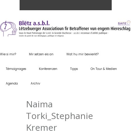
Wie si mir?
Mir setzen eis an
Wat hu mir bewierkt?
Témoignages
Konferenzen
Tipps
On Tour & Medien
Agenda
Archiv
Naima
Torki_Stephanie
Kremer