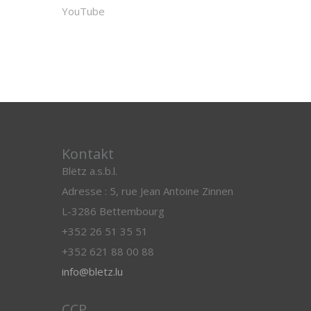
YouTube
Kontakt
Blëtz a.s.b.l.
Adresse : 5, rue Jean Antoine Zinnen
L-3286 Bettembourg
+352 26 51 35 51
+352 621 88 00 88
info@bletz.lu
CCP