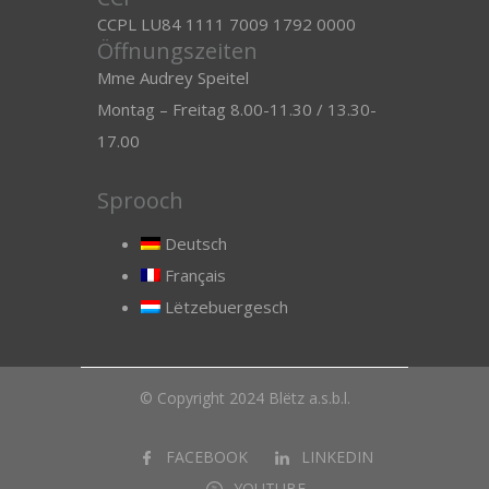
CCPL LU84 1111 7009 1792 0000
Öffnungszeiten
Mme Audrey Speitel
Montag – Freitag 8.00-11.30 / 13.30-
17.00
Sprooch
Deutsch
Français
Lëtzebuergesch
© Copyright 2024 Blëtz a.s.b.l.
FACEBOOK
LINKEDIN
YOUTUBE