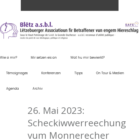
Wie si mir?
Mir setzen eis an
Wat hu mir bewierkt?
Témoignages
Konferenzen
Tipps
On Tour & Medien
Agenda
Archiv
26. Mai 2023:
Scheckiwwerreechung
vum Monnerecher