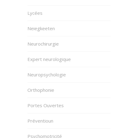
Lycées
Neiegkeeten
Neurochirurgie
Expert neurologique
Neuropsychologie
Orthophonie
Portes Ouvertes
Préventioun
Psychomotricité