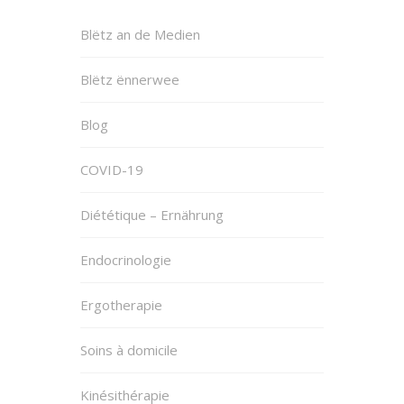
Blëtz an de Medien
Blëtz ënnerwee
Blog
COVID-19
Diététique – Ernährung
Endocrinologie
Ergotherapie
Soins à domicile
Kinésithérapie