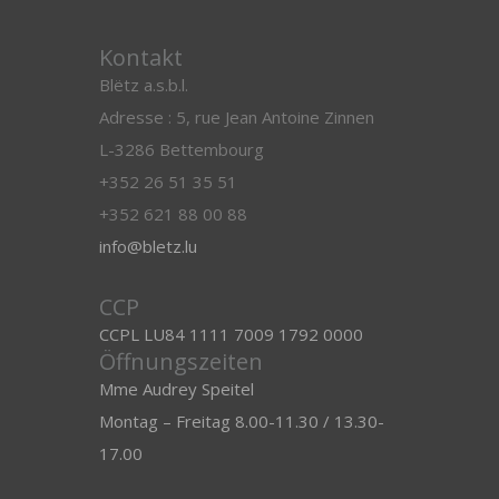
Kontakt
Blëtz a.s.b.l.
Adresse : 5, rue Jean Antoine Zinnen
L-3286 Bettembourg
+352 26 51 35 51
+352 621 88 00 88
info@bletz.lu
CCP
CCPL LU84 1111 7009 1792 0000
Öffnungszeiten
Mme Audrey Speitel
Montag – Freitag 8.00-11.30 / 13.30-
17.00