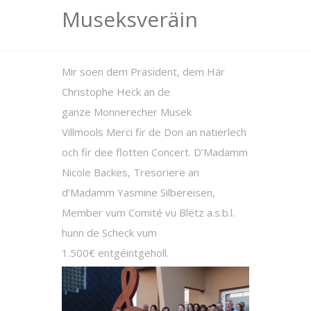
Museksveräin
Mir soen dem Präsident, dem Här
Christophe Heck an de
ganze Monnerecher Musek
Villmools Merci fir de Don an natierlech
och fir dee flotten Concert. D’Madamm
Nicole Backes, Tresoriere an
d’Madamm Yasmine Silbereisen,
Member vum Comité vu Blëtz a.s.b.l.
hunn de Scheck vum
1.500€ entgéintgeholl.