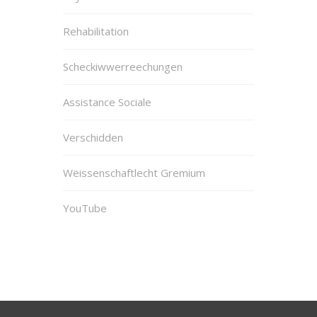
Rehabilitation
Scheckiwwerreechungen
Assistance Sociale
Verschidden
Wëissenschaftlecht Gremium
YouTube