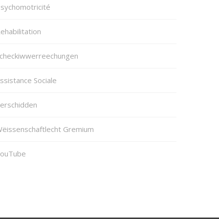
sychomotricité
ehabilitation
checkiwwerreechungen
ssistance Sociale
erschidden
ëissenschaftlecht Gremium
ouTube