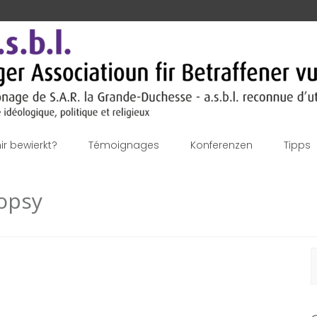
r bewierkt?
Témoignages
Konferenzen
Tipps
opsy
S
f