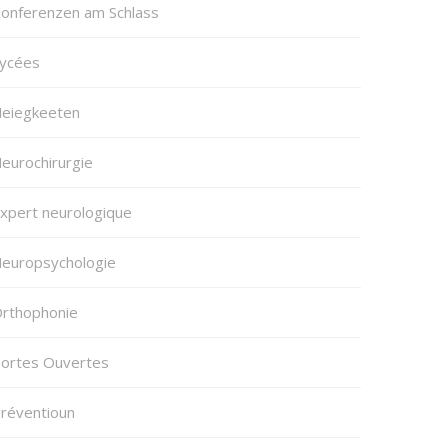
onferenzen am Schlass
ycées
eiegkeeten
eurochirurgie
xpert neurologique
europsychologie
rthophonie
ortes Ouvertes
réventioun