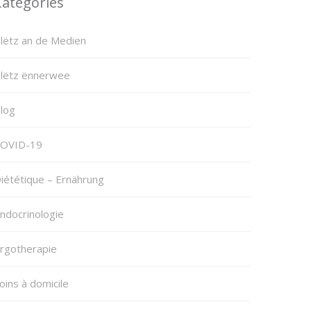
Categories
lëtz an de Medien
lëtz ënnerwee
log
OVID-19
iététique – Ernährung
ndocrinologie
rgotherapie
oins à domicile