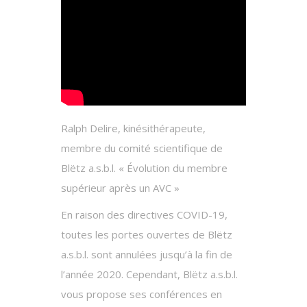
Ralph Delire, kinésithérapeute,
membre du comité scientifique de
Blëtz a.s.b.l. « Évolution du membre
supérieur après un AVC »
En raison des directives COVID-19,
toutes les portes ouvertes de Blëtz
a.s.b.l. sont annulées jusqu’à la fin de
l’année 2020. Cependant, Blëtz a.s.b.l.
vous propose ses conférences en