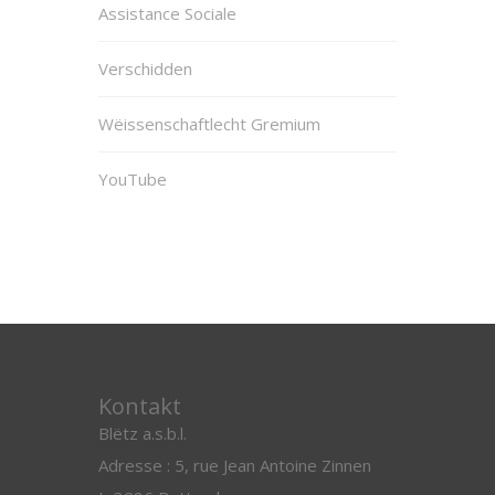
Assistance Sociale
Verschidden
Wëissenschaftlecht Gremium
YouTube
Kontakt
Blëtz a.s.b.l.
Adresse : 5, rue Jean Antoine Zinnen