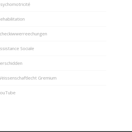
sychomotricité
ehabilitation
checkiwwerreechungen
ssistance Sociale
erschidden
ëissenschaftlecht Gremium
ouTube