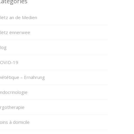
Categories
lëtz an de Medien
lëtz ënnerwee
log
OVID-19
iététique – Ernährung
ndocrinologie
rgotherapie
oins à domicile