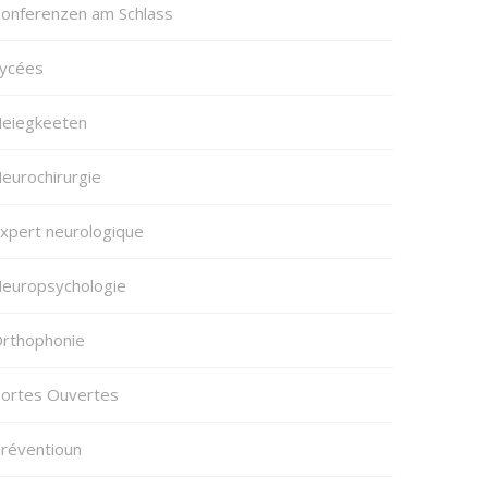
onferenzen am Schlass
ycées
eiegkeeten
eurochirurgie
xpert neurologique
europsychologie
rthophonie
ortes Ouvertes
réventioun