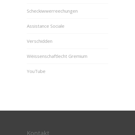
Scheckiwwerreechungen
Assistance Sociale
Verschidden
Wëissenschaftlecht Gremium
YouTube
Kontakt