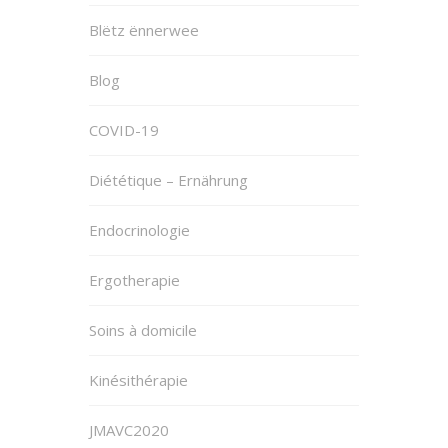
Blëtz ënnerwee
Blog
COVID-19
Diététique – Ernährung
Endocrinologie
Ergotherapie
Soins à domicile
Kinésithérapie
JMAVC2020