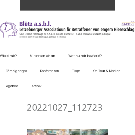
Wie si mir?
Mir setzen eis an
Wat hu mir bewierkt?
Témoignages
Konferenzen
Tipps
On Tour & Medien
Agenda
Archiv
20221027_112723