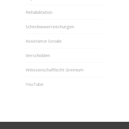
Rehabilitation
Scheckiwwerreechungen
Assistance Sociale
Verschidden
Wëissenschaftlecht Gremium
YouTube