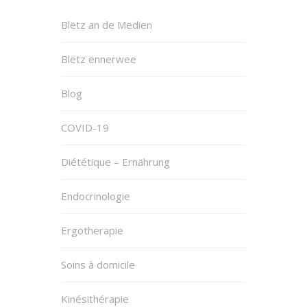
Blëtz an de Medien
Blëtz ënnerwee
Blog
COVID-19
Diététique – Ernährung
Endocrinologie
Ergotherapie
Soins à domicile
Kinésithérapie