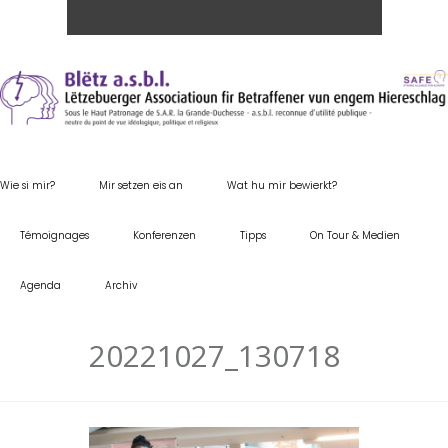
Wie si mir?
Mir setzen eis an
Wat hu mir bewierkt?
Témoignages
Konferenzen
Tipps
On Tour & Medien
Agenda
Archiv
20221027_130718