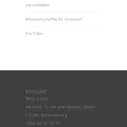
Verschidden
Wëissenschaftlecht Gremium
YouTube
Kontakt
Blëtz a.s.b.l.
Adresse : 5, rue Jean Antoine Zinnen
L-3286 Bettembourg
+352 26 51 35 51