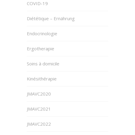
COVID-19
Diététique – Ernährung
Endocrinologie
Ergotherapie
Soins à domicile
Kinésithérapie
JMAVC2020
JMAVC2021
JMAVC2022