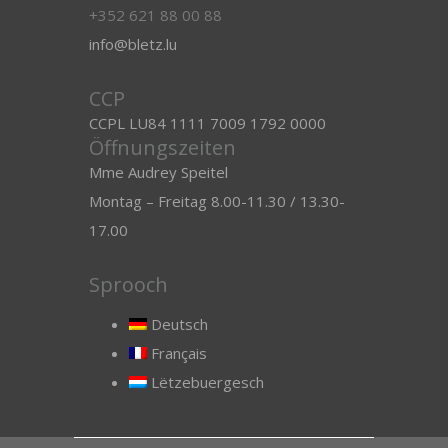
+352 621 88 00 88
info@bletz.lu
CCP
CCPL LU84 1111 7009 1792 0000
Öffnungszeiten
Mme Audrey Speitel
Montag – Freitag 8.00-11.30 / 13.30-
17.00
Sprooch
Deutsch
Français
Lëtzebuergesch