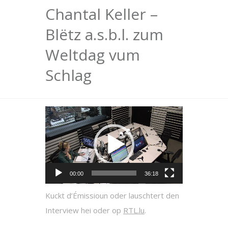
Chantal Keller –
Blëtz a.s.b.l. zum
Weltdag vum
Schlag
Video
Player
00:00
36:18
Kuckt d’Émissioun oder lauschtert den
Interview hei oder op
RTL.lu
.