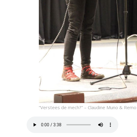
“Verstees de mech?” – Claudine Muno & Remo C