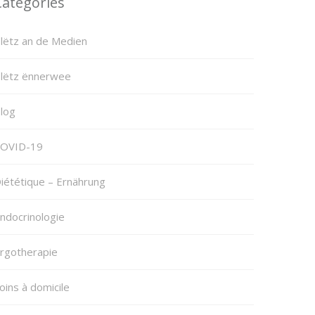
Categories
lëtz an de Medien
lëtz ënnerwee
log
OVID-19
iététique – Ernährung
ndocrinologie
rgotherapie
oins à domicile