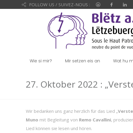
FOLLOW US / SUIVEZ-NOUS :
Wie si mir?
Mir setzen eis an
Wat hu mi
27. Oktober 2022 : „Verst
Wir bedanken uns ganz herzlich für das Lied „
Verste
Muno
mit Begleitung von
Remo Cavallini
, produzie
Lied können sie lesen und hören.