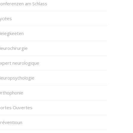
onferenzen am Schlass
ycées
eiegkeeten
eurochirurgie
xpert neurologique
europsychologie
rthophonie
ortes Ouvertes
réventioun