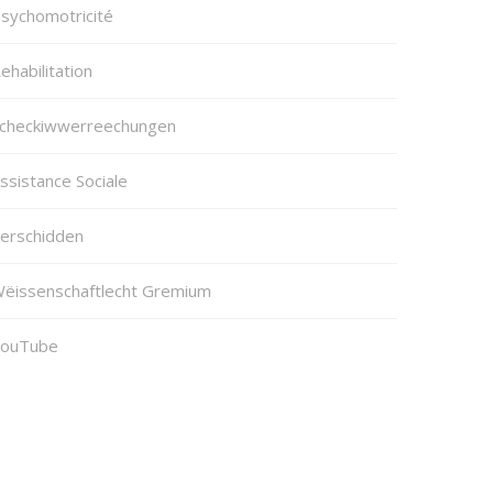
sychomotricité
ehabilitation
checkiwwerreechungen
ssistance Sociale
erschidden
ëissenschaftlecht Gremium
ouTube