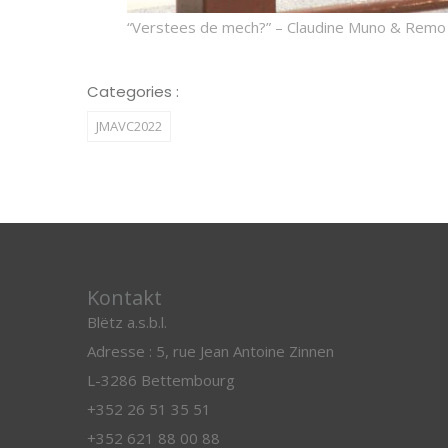
“Verstees de mech?” – Claudine Muno & Remo C
Categories :
JMAVC2022
Kontakt
Blëtz a.s.b.l.
Adresse : 5, rue Jean Antoine Zinnen
L-3286 Bettembourg
+352 26 51 35 51
+352 621 88 00 88