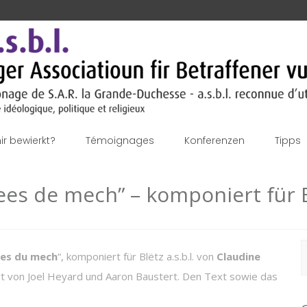
r bewierkt?
Témoignages
Konferenzen
Tipps
ees de mech” – komponiert für Bl
S
es du mech
“, komponiert für Blëtz a.s.b.l. von
Claudine
f
rt von Joel Heyard und Aaron Baustert. Den Text sowie das