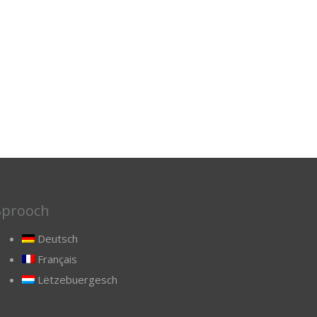
Sprooch
Deutsch
Français
Lëtzebuergesch