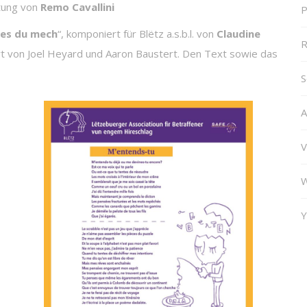
tung von
Remo
Cavallini
P
es du mech
“, komponiert für Blëtz a.s.b.l. von
Claudine
R
rt von Joel Heyard und Aaron Baustert. Den Text sowie das
S
A
V
W
Y