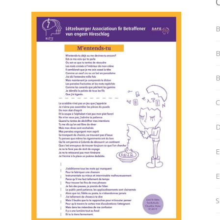
B
B
B
C
D
E
E
S