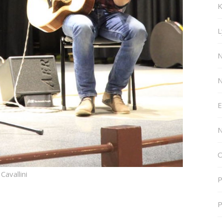
K
L
N
N
E
N
O
avallini
P
P