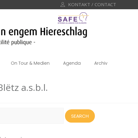
KONTAKT / CONTACT
On Tour & Medien
Agenda
Archiv
ëtz a.s.b.l.
earch
or: