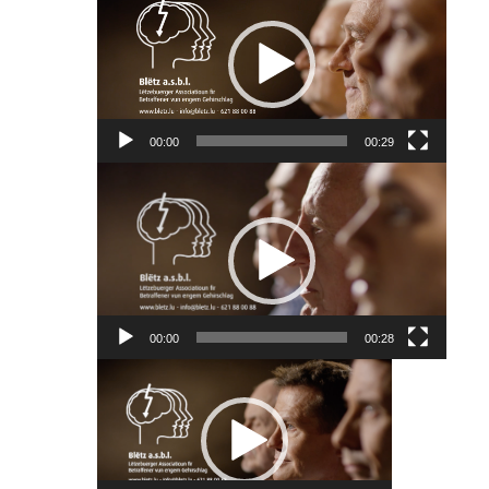
Player
00:00
00:29
Video
Player
00:00
00:28
Video
Player