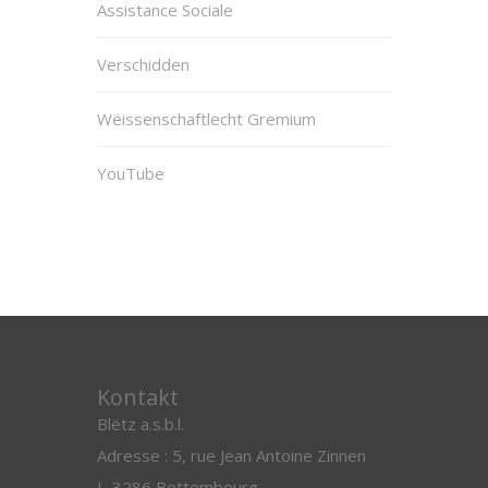
Assistance Sociale
Verschidden
Wëissenschaftlecht Gremium
YouTube
Kontakt
Blëtz a.s.b.l.
Adresse : 5, rue Jean Antoine Zinnen
L-3286 Bettembourg