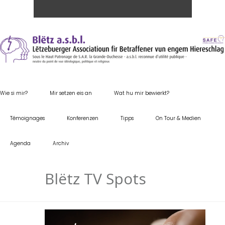
Wie si mir?
Mir setzen eis an
Wat hu mir bewierkt?
Témoignages
Konferenzen
Tipps
On Tour & Medien
Agenda
Archiv
Blëtz TV Spots
Video