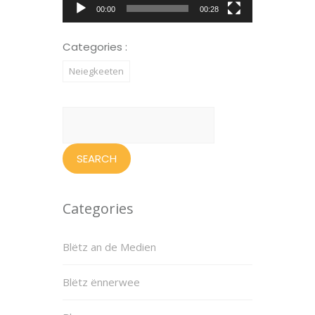
00:00
00:28
Categories :
Neiegkeeten
Search
for:
Categories
Blëtz an de Medien
Blëtz ënnerwee