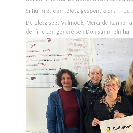
Si hunn et dem Blëtz gespent a Si si frou
De Blëtz seet Villmools Merci de Kanner 
déi fir deen generéisen Don sammeln hun