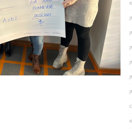
K
J
J
J
J
J
J
C
K