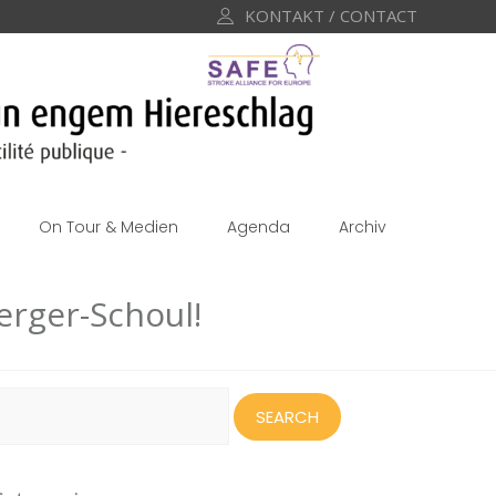
KONTAKT / CONTACT
On Tour & Medien
Agenda
Archiv
rger-Schoul!
earch
or: