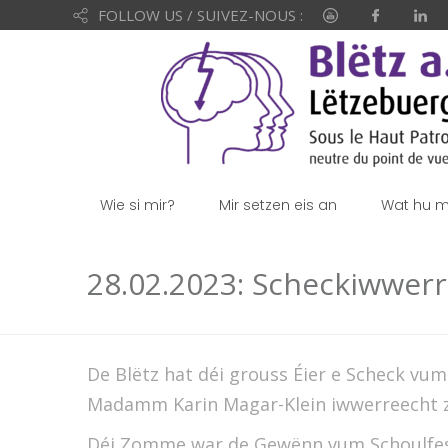
FOLLOW US / SUIVEZ-NOUS :
Wie si mir?
Mir setzen eis an
Wat hu mi
28.02.2023: Scheckiwwer
De Blëtz hat déi grouss Éier e Scheck v
Madamm Karin Magar-Klein iwwerreecht z
Déi Zomme war de Gewënn vum Schoulfes