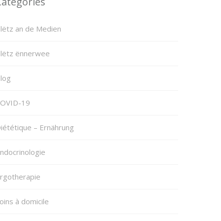
Categories
lëtz an de Medien
lëtz ënnerwee
log
OVID-19
iététique – Ernährung
ndocrinologie
rgotherapie
oins à domicile