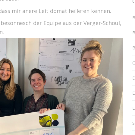
 dass mir anere Leit domat hëllefen kënnen.
B
a besonnesch der Equipe aus der Verger-Schoul,
n.
B
B
C
D
E
E
S