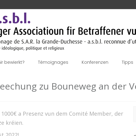
r bewierkt?
Témoignages
Konferenzen
Tipps
reechung zu Bouneweg an der Ve
S
um 1000€ a Presenz vun dem Comité Member, der
f
e kréien.
t 2022!