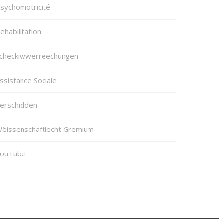
sychomotricité
ehabilitation
checkiwwerreechungen
ssistance Sociale
erschidden
ëissenschaftlecht Gremium
ouTube