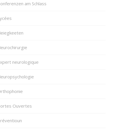
onferenzen am Schlass
ycées
eiegkeeten
eurochirurgie
xpert neurologique
europsychologie
rthophonie
ortes Ouvertes
réventioun