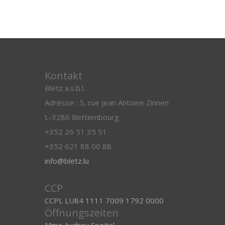
Kontakt
Blëtz a.s.b.l.
Adresse : 5, rue Jean Antoine Zinnen
L-3286 Bettembourg
+352 26 51 35 51
+352 621 88 00 88
info@bletz.lu
CCP
CCPL LU84 1111 7009 1792 0000
Öffnungszeiten