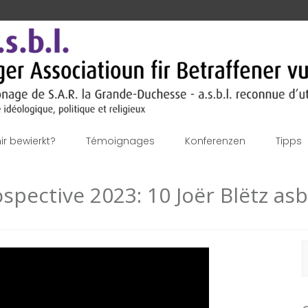
r bewierkt?
Témoignages
Konferenzen
Tipps
pective 2023: 10 Joër Blëtz asb
S
f