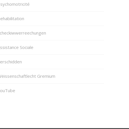
sychomotricité
ehabilitation
checkiwwerreechungen
ssistance Sociale
erschidden
ëissenschaftlecht Gremium
ouTube