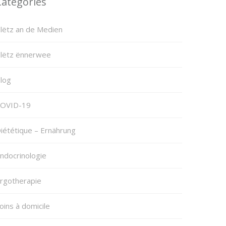
Categories
lëtz an de Medien
lëtz ënnerwee
log
OVID-19
iététique – Ernährung
ndocrinologie
rgotherapie
oins à domicile