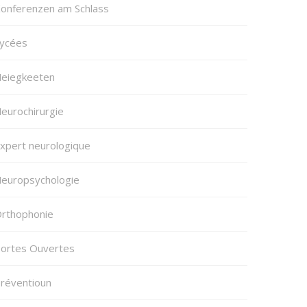
onferenzen am Schlass
ycées
eiegkeeten
eurochirurgie
xpert neurologique
europsychologie
rthophonie
ortes Ouvertes
réventioun