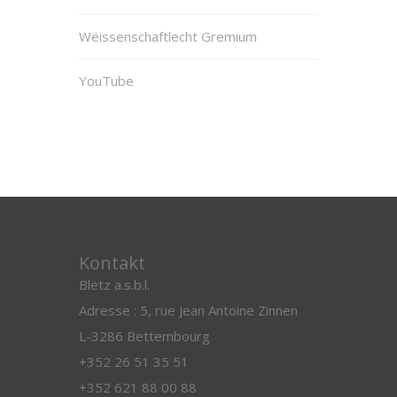
Wëissenschaftlecht Gremium
YouTube
Kontakt
Blëtz a.s.b.l.
Adresse : 5, rue Jean Antoine Zinnen
L-3286 Bettembourg
+352 26 51 35 51
+352 621 88 00 88