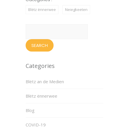
Blëtz ënnerwee
Neiegkeeten
Search
for:
Categories
Blëtz an de Medien
Blëtz ënnerwee
Blog
COVID-19