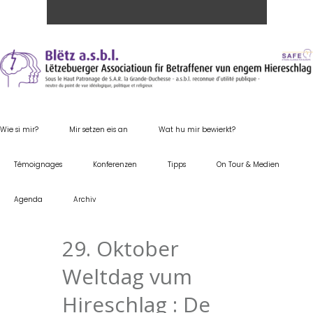
Wie si mir?
Mir setzen eis an
Wat hu mir bewierkt?
Témoignages
Konferenzen
Tipps
On Tour & Medien
Agenda
Archiv
29. Oktober
Weltdag vum
Hireschlag : De