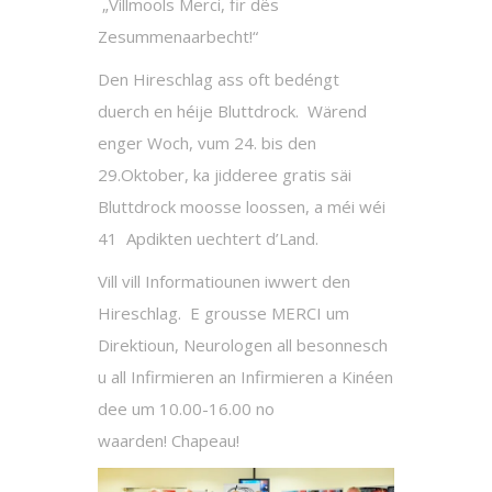
„Villmools Merci, fir dës
Zesummenaarbecht!“
Den Hireschlag ass oft bedéngt
duerch en héije Bluttdrock. Wärend
enger Woch, vum 24. bis den
29.Oktober, ka jidderee gratis säi
Bluttdrock moosse loossen, a méi wéi
41 Apdikten uechtert d’Land.
Vill vill Informatiounen iwwert den
Hireschlag. E grousse MERCI um
Direktioun, Neurologen all besonnesch
u all Infirmieren an Infirmieren a Kinéen
dee um 10.00-16.00 no
waarden! Chapeau!