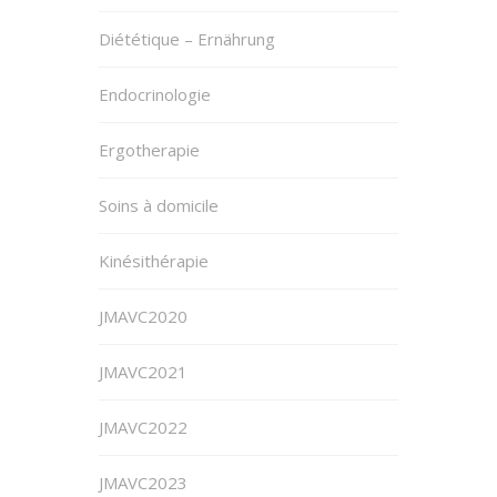
Diététique – Ernährung
Endocrinologie
Ergotherapie
Soins à domicile
Kinésithérapie
JMAVC2020
JMAVC2021
JMAVC2022
JMAVC2023