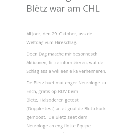
Blëtz war am CHL
All Joer, den 29. Oktober, ass de
Weltdag vum Hireschlag.
Deen Dag maache mir besonnesch
Aktiounen, fir ze informéieren, wat de
Schlag ass a wéi een e ka verhënneren.
De Blëtz huet mat enger Neurologe zu
Esch, gratis op RDV beim
Blëtz, Halsoderen getest
(Dopplertest) an et gouf de Bluttdrock
gemoost. De Blëtz seet dem
Neurologe an eng flotte Equipe