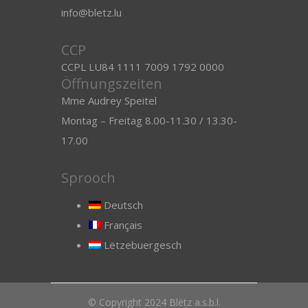
info@bletz.lu
CCP
CCPL LU84 1111 7009 1792 0000
Öffnungszeiten
Mme Audrey Speitel
Montag – Freitag 8.00-11.30 / 13.30-
17.00
Sprooch
Deutsch
Français
Lëtzebuergesch
© Copyright 2024 Blëtz a.s.b.l.