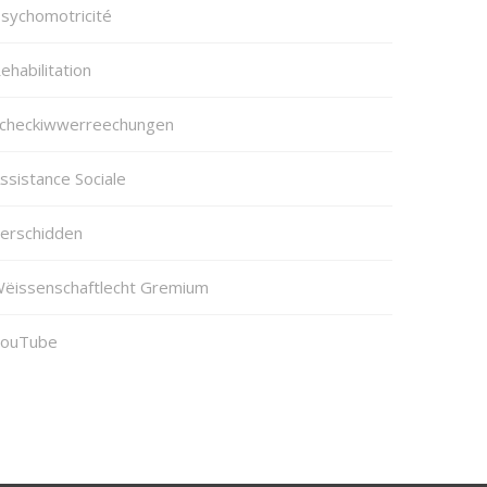
sychomotricité
ehabilitation
checkiwwerreechungen
ssistance Sociale
erschidden
ëissenschaftlecht Gremium
ouTube