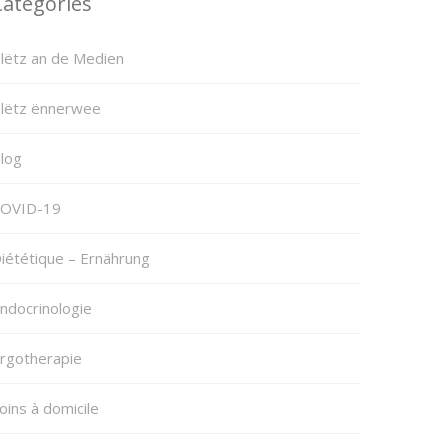
Categories
lëtz an de Medien
lëtz ënnerwee
log
OVID-19
iététique – Ernährung
ndocrinologie
rgotherapie
oins à domicile