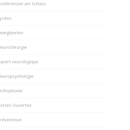
onferenzen am Schlass
ycées
eiegkeeten
eurochirurgie
xpert neurologique
europsychologie
rthophonie
ortes Ouvertes
réventioun