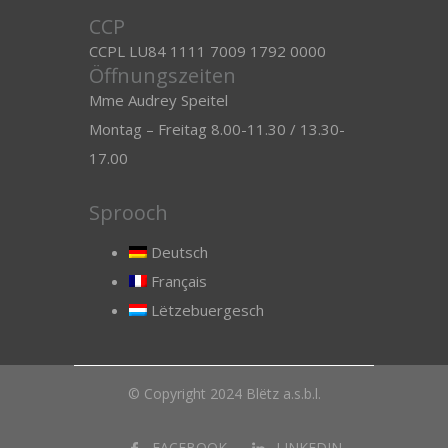
CCP
CCPL LU84 1111 7009 1792 0000
Öffnungszeiten
Mme Audrey Speitel
Montag – Freitag 8.00-11.30 / 13.30-
17.00
Sprooch
Deutsch
Français
Lëtzebuergesch
© Copyright 2024 Blëtz a.s.b.l.
FACEBOOK
LINKEDIN