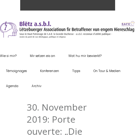
Wie si mir?
Mir setzen eis an
Wat hu mir bewierkt?
Témoignages
Konferenzen
Tipps
On Tour & Medien
Agenda
Archiv
30. November
2019: Porte
ouverte: „Die