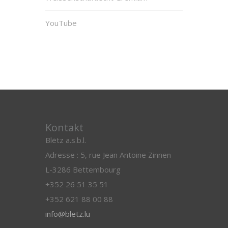
YouTube
Kontakt
Blëtz a.s.b.l.
Adresse : 5, rue Jean Antoine Zinnen
L-3286 Bettembourg
+352 26 51 35 51
+352 621 88 00 88
info@bletz.lu