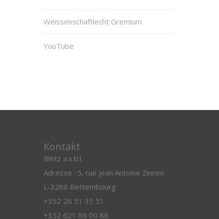
Wëissenschaftlecht Gremium
YouTube
Kontakt
Blëtz a.s.b.l.
Adresse : 5, rue Jean Antoine Zinnen
L-3286 Bettembourg
+352 26 51 35 51
+352 621 88 00 88