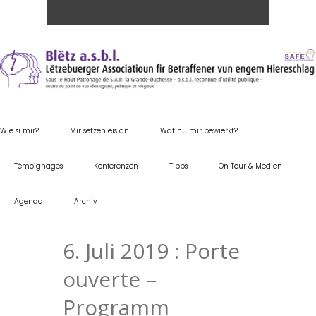
Wie si mir?
Mir setzen eis an
Wat hu mir bewierkt?
Témoignages
Konferenzen
Tipps
On Tour & Medien
Agenda
Archiv
6. Juli 2019 : Porte
ouverte –
Programm