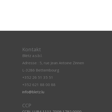
Kontakt
Blëtz a.s.b.l.
Adresse : 5, rue Jean Antoine Zinnen
L-3286 Bettembourg
+352 26 51 35 51
+352 621 88 00 88
info@bletz.lu
CCP
CCPL LU84 1111 7009 1792 0000