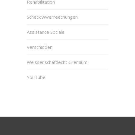
Rehabilitation
Scheckiwwerreechungen
Assistance Sociale
Verschidden
Wëissenschaftlecht Gremium
YouTube