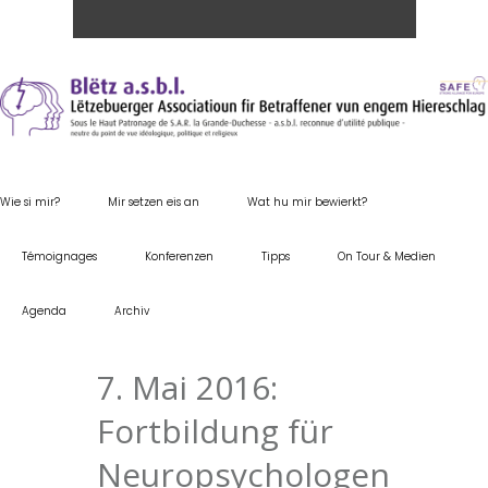
Wie si mir?
Mir setzen eis an
Wat hu mir bewierkt?
Témoignages
Konferenzen
Tipps
On Tour & Medien
Agenda
Archiv
7. Mai 2016:
Fortbildung für
Neuropsychologen