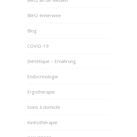
Blëtz an de Medien
Blëtz ënnerwee
Blog
COVID-19
Diététique – Ernährung
Endocrinologie
Ergotherapie
Soins à domicile
Kinésithérapie