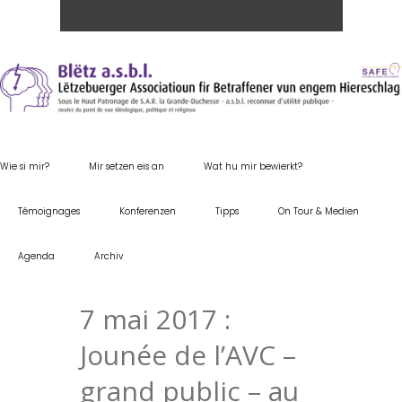
Wie si mir?
Mir setzen eis an
Wat hu mir bewierkt?
Témoignages
Konferenzen
Tipps
On Tour & Medien
Agenda
Archiv
7 mai 2017 :
Jounée de l’AVC –
grand public – au