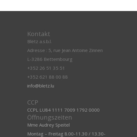
Kontakt
Blëtz a.s.b.l.
Adresse : 5, rue Jean Antoine Zinnen
L-3286 Bettembourg
+352 26 51 35 51
+352 621 88 00 88
info@bletz.lu
CCP
CCPL LU84 1111 7009 1792 0000
Öffnungszeiten
Mme Audrey Speitel
Montag – Freitag 8.00-11.30 / 13.30-