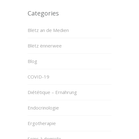
Categories
Blëtz an de Medien
Blëtz ënnerwee
Blog
COVID-19
Diététique – Ernährung
Endocrinologie
Ergotherapie
Soins à domicile