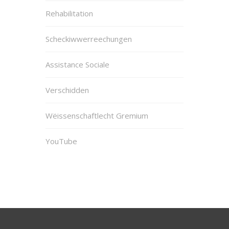
Rehabilitation
Scheckiwwerreechungen
Assistance Sociale
Verschidden
Wëissenschaftlecht Gremium
YouTube