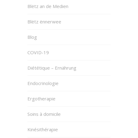
Blëtz an de Medien
Blëtz ënnerwee
Blog
COVID-19
Diététique – Ernährung
Endocrinologie
Ergotherapie
Soins à domicile
Kinésithérapie