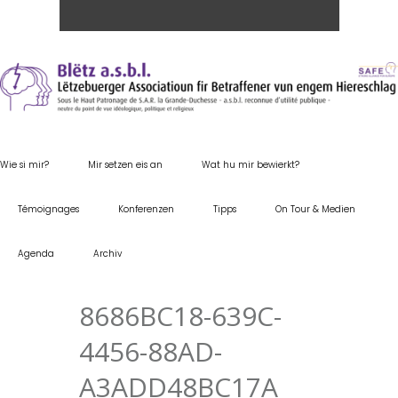
Wie si mir?
Mir setzen eis an
Wat hu mir bewierkt?
Témoignages
Konferenzen
Tipps
On Tour & Medien
Agenda
Archiv
8686BC18-639C-
4456-88AD-
A3ADD48BC17A