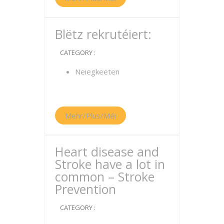
Blëtz rekrutéiert:
CATEGORY :
Neiegkeeten
Mehr/Plus/Méi
Heart disease and
Stroke have a lot in
common – Stroke
Prevention
CATEGORY :