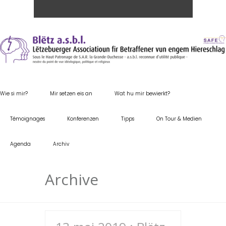
Wie si mir?
Mir setzen eis an
Wat hu mir bewierkt?
Témoignages
Konferenzen
Tipps
On Tour & Medien
Agenda
Archiv
Archive