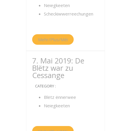
Neiegkeeten
Scheckiwwerreechungen
Mehr/Plus/Méi
7. Mai 2019: De
Blëtz war zu
Cessange
CATEGORY :
Blëtz ënnerwee
Neiegkeeten