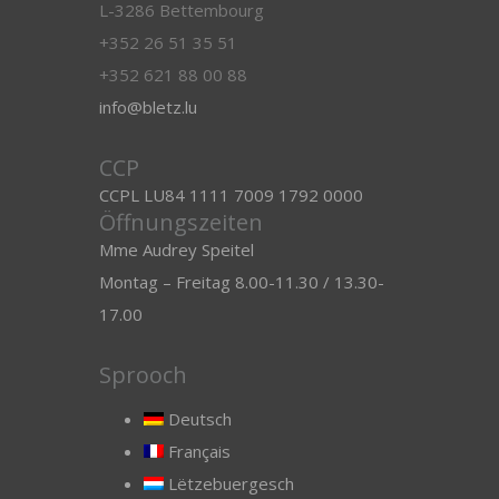
L-3286 Bettembourg
+352 26 51 35 51
+352 621 88 00 88
info@bletz.lu
CCP
CCPL LU84 1111 7009 1792 0000
Öffnungszeiten
Mme Audrey Speitel
Montag – Freitag 8.00-11.30 / 13.30-
17.00
Sprooch
Deutsch
Français
Lëtzebuergesch