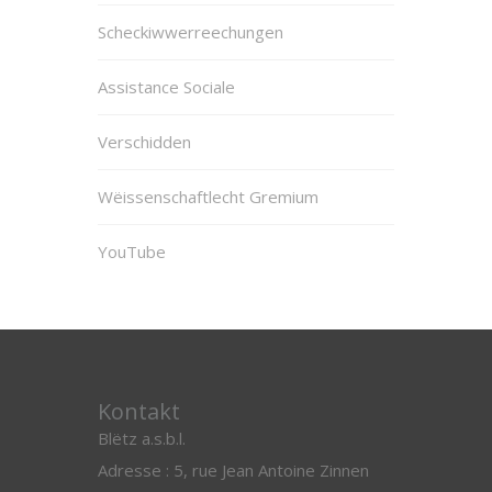
Scheckiwwerreechungen
Assistance Sociale
Verschidden
Wëissenschaftlecht Gremium
YouTube
Kontakt
Blëtz a.s.b.l.
Adresse : 5, rue Jean Antoine Zinnen