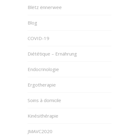
Blëtz ënnerwee
Blog
COVID-19
Diététique – Ernährung
Endocrinologie
Ergotherapie
Soins à domicile
Kinésithérapie
JMAVC2020