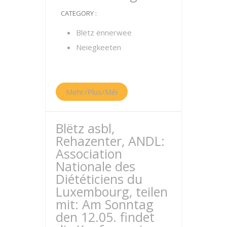
CATEGORY :
Blëtz ënnerwee
Neiegkeeten
Mehr/Plus/Méi
Blëtz asbl,
Rehazenter, ANDL:
Association
Nationale des
Diététiciens du
Luxembourg, teilen
mit: Am Sonntag
den 12.05. findet