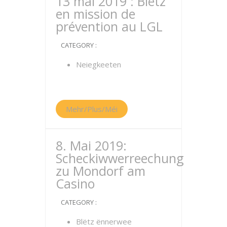
13 mai 2019 : Blëtz
en mission de
prévention au LGL
CATEGORY :
Neiegkeeten
Mehr/Plus/Méi
8. Mai 2019:
Scheckiwwerreechung
zu Mondorf am
Casino
CATEGORY :
Blëtz ënnerwee