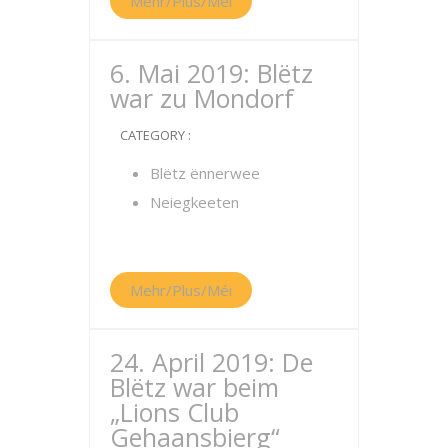
Mehr/Plus/Méi
6. Mai 2019: Blëtz
war zu Mondorf
CATEGORY :
Blëtz ënnerwee
Neiegkeeten
Mehr/Plus/Méi
24. April 2019: De
Blëtz war beim
„Lions Club
Gehaansbierg“