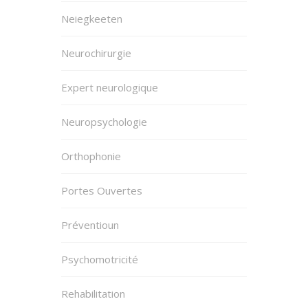
Neiegkeeten
Neurochirurgie
Expert neurologique
Neuropsychologie
Orthophonie
Portes Ouvertes
Préventioun
Psychomotricité
Rehabilitation