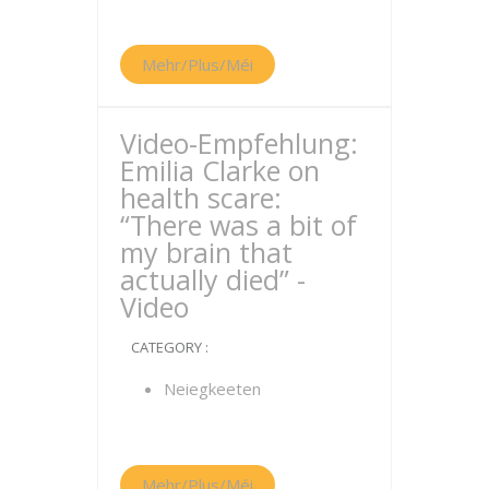
Mehr/Plus/Méi
Video-Empfehlung:
Emilia Clarke on
health scare:
“There was a bit of
my brain that
actually died” -
Video
CATEGORY :
Neiegkeeten
Mehr/Plus/Méi