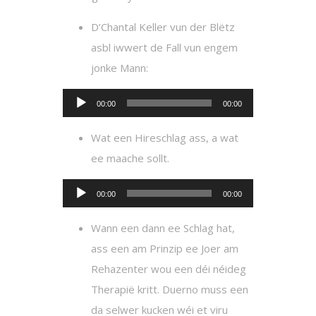
D’Chantal Keller vun der Blëtz
asbl iwwert de Fall vun engem
jonke Mann:
Audio
00:00
00:00
Player
Wat een Hireschlag ass, a wat
ee maache sollt.
Audio
00:00
00:00
Player
Wann een dann ee Schlag hat,
ass een am Prinzip ee Joer am
Rehazenter wou een déi néideg
Therapië kritt. Duerno muss een
da selwer kucken wéi et viru