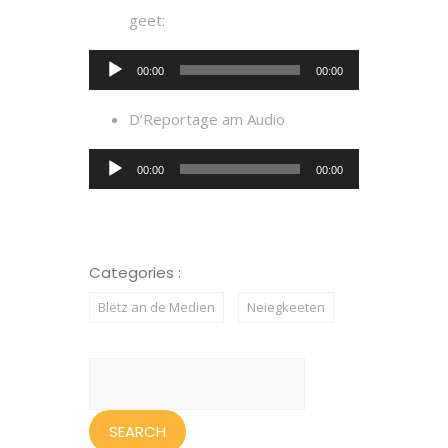
geet:
Audio
00:00
00:00
Player
D’Reportage am Audio
Audio
00:00
00:00
Player
Categories :
Blëtz an de Medien
Neiegkeeten
Search
for: