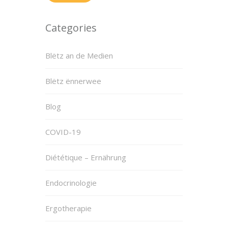
Categories
Blëtz an de Medien
Blëtz ënnerwee
Blog
COVID-19
Diététique – Ernährung
Endocrinologie
Ergotherapie