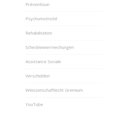
Préventioun
Psychomotricité
Rehabilitation
Scheckiwwerreechungen
Assistance Sociale
Verschidden
Wëissenschaftlecht Gremium
YouTube