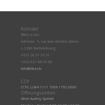
Kontakt
Blëtz a.s.b.l.
Adresse : 5, rue Jean Antoine Zinnen
L-3286 Bettembourg
+352 26 51 35 51
+352 621 88 00 88
info@bletz.lu
CCP
CCPL LU84 1111 7009 1792 0000
Öffnungszeiten
Mme Audrey Speitel