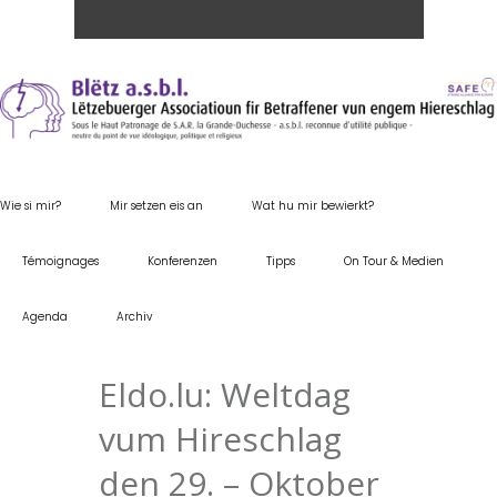
Wie si mir?
Mir setzen eis an
Wat hu mir bewierkt?
Témoignages
Konferenzen
Tipps
On Tour & Medien
Agenda
Archiv
Eldo.lu: Weltdag
vum Hireschlag
den 29. – Oktober