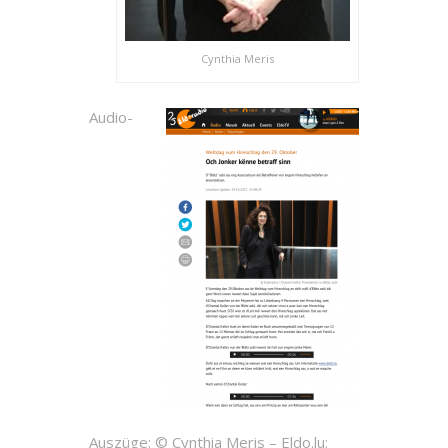
Cynthia Meris
Audio-
Auszüge: © Cynthia Meris – Eldo.lu: