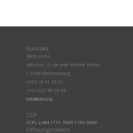
Kontakt
Blëtz a.s.b.l.
Adresse : 5, rue Jean Antoine Zinnen
L-3286 Bettembourg
+352 26 51 35 51
+352 621 88 00 88
info@bletz.lu
CCP
CCPL LU84 1111 7009 1792 0000
Öffnungszeiten