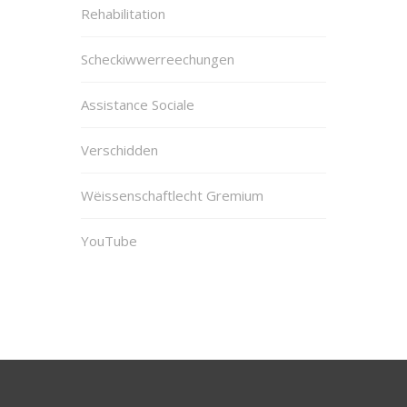
Rehabilitation
Scheckiwwerreechungen
Assistance Sociale
Verschidden
Wëissenschaftlecht Gremium
YouTube