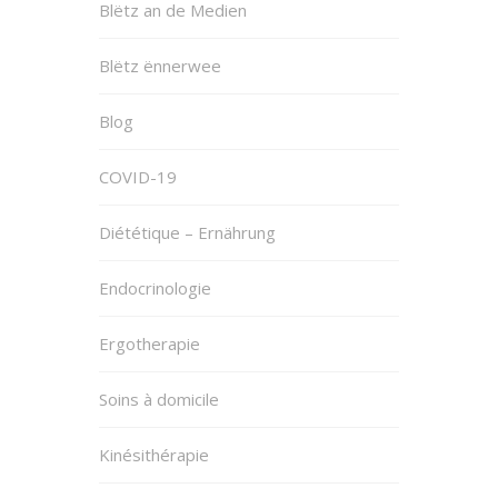
Blëtz an de Medien
Blëtz ënnerwee
Blog
COVID-19
Diététique – Ernährung
Endocrinologie
Ergotherapie
Soins à domicile
Kinésithérapie