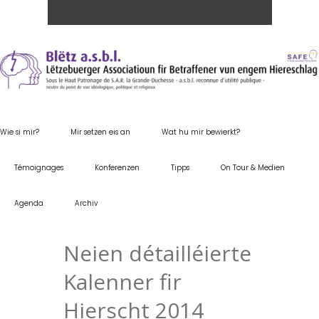
Wie si mir?
Mir setzen eis an
Wat hu mir bewierkt?
Témoignages
Konferenzen
Tipps
On Tour & Medien
Agenda
Archiv
Neien détailléierte
Kalenner fir
Hierscht 2014