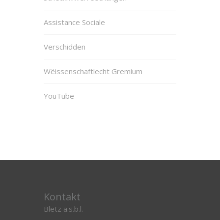
Assistance Sociale
Verschidden
Wëissenschaftlecht Gremium
YouTube
Kontakt
Blëtz a.s.b.l.