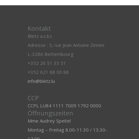
Kontakt
Blëtz a.s.b.l.
Adresse : 5, rue Jean Antoine Zinnen
L-3286 Bettembourg
+352 26 51 35 51
+352 621 88 00 88
info@bletz.lu
CCP
CCPL LU84 1111 7009 1792 0000
Öffnungszeiten
Mme Audrey Speitel
Montag – Freitag 8.00-11.30 / 13.30-
17.00