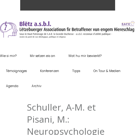
Wie si mir?
Mir setzen eis an
Wat hu mir bewierkt?
Témoignages
Konferenzen
Tipps
On Tour & Medien
Agenda
Archiv
Schuller, A-M. et
Pisani, M.:
Neuropsychologie