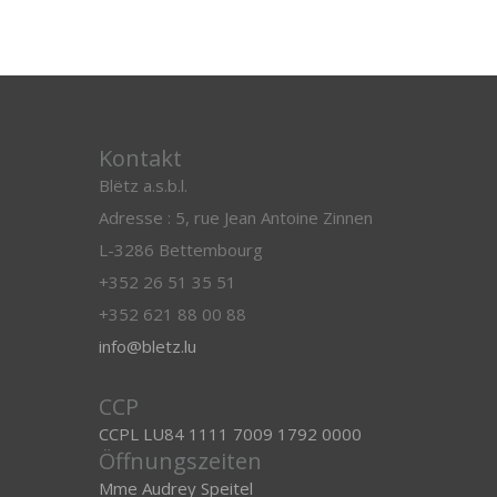
Kontakt
Blëtz a.s.b.l.
Adresse : 5, rue Jean Antoine Zinnen
L-3286 Bettembourg
+352 26 51 35 51
+352 621 88 00 88
info@bletz.lu
CCP
CCPL LU84 1111 7009 1792 0000
Öffnungszeiten
Mme Audrey Speitel