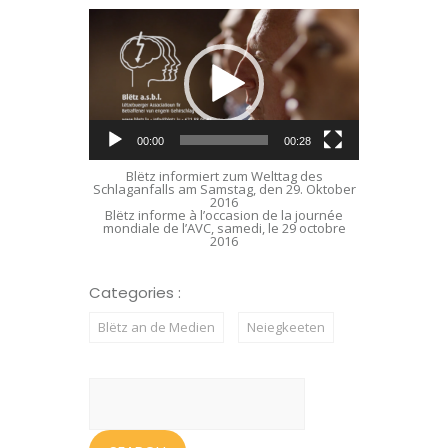
Video
Player
00:00
00:28
Blëtz informiert zum Welttag des
Schlaganfalls am Samstag, den 29. Oktober
2016
Blëtz informe à l’occasion de la journée
mondiale de l’AVC, samedi, le 29 octobre
2016
Categories :
Blëtz an de Medien
Neiegkeeten
Search
for: