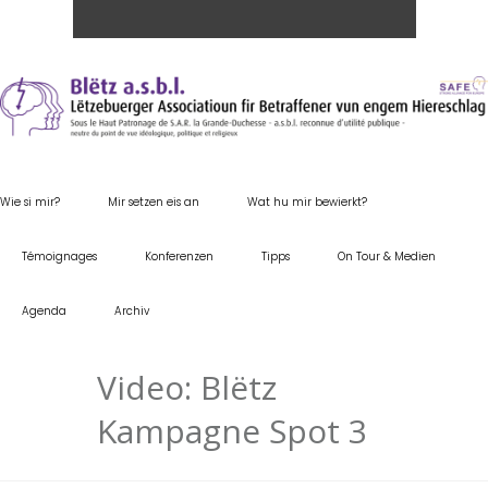
Wie si mir?
Mir setzen eis an
Wat hu mir bewierkt?
Témoignages
Konferenzen
Tipps
On Tour & Medien
Agenda
Archiv
Video: Blëtz
Kampagne Spot 3