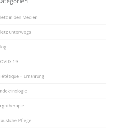
Kategorien
lëtz in den Medien
lëtz unterwegs
log
OVID-19
iététique – Ernährung
ndokrinologie
rgotherapie
äusliche Pflege