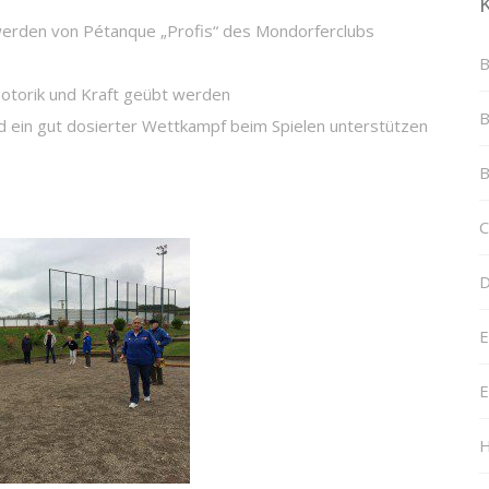
 werden von Pétanque „Profis“ des Mondorferclubs
B
otorik und Kraft geübt werden
B
d ein gut dosierter Wettkampf beim Spielen unterstützen
B
C
D
E
E
H