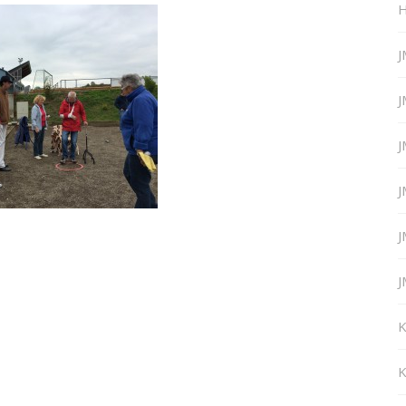
H
J
J
J
J
J
J
K
K