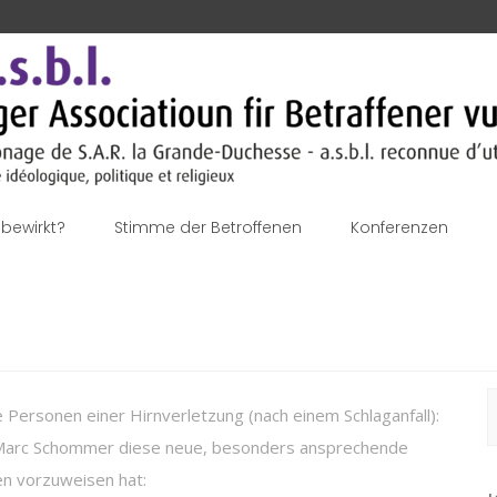
bewirkt?
Stimme der Betroffenen
Konferenzen
S
 Personen einer Hirnverletzung (nach einem Schlaganfall):
n
d Marc Schommer diese neue, besonders ansprechende
ten vorzuweisen hat: