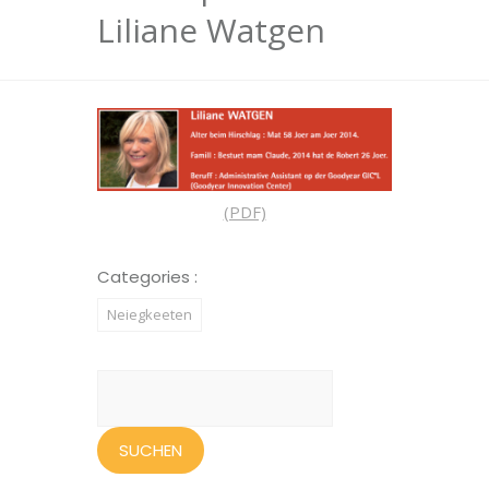
Liliane Watgen
(PDF)
Categories :
Neiegkeeten
Suchen
nach: