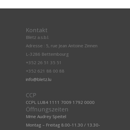
Kontakt
Blëtz a.s.b.l.
Adresse : 5, rue Jean Antoine Zinnen
L-3286 Bettembourg
+352 26 51 35 51
+352 621 88 00 88
info@bletz.lu
CCP
CCPL LU84 1111 7009 1792 0000
Öffnungszeiten
Mme Audrey Speitel
Montag – Freitag 8.00-11.30 / 13.30-