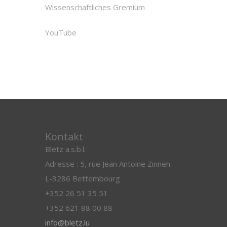
Wissenschaftliches Gremium
YouTube
Kontakt
Blëtz a.s.b.l.
Adresse : 5, rue Jean Antoine Zinnen
L-3286 Bettembourg
+352 26 51 35 51
+352 621 88 00 88
info@bletz.lu