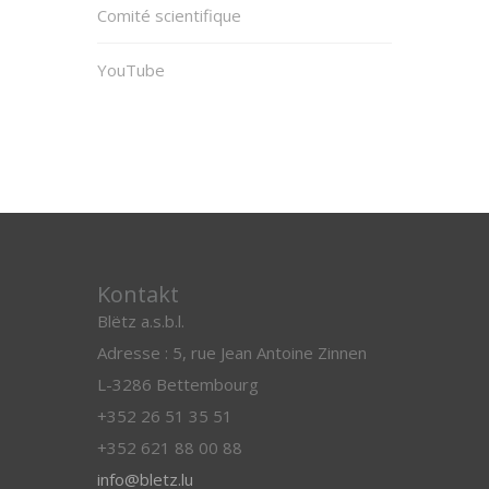
Comité scientifique
YouTube
Kontakt
Blëtz a.s.b.l.
Adresse : 5, rue Jean Antoine Zinnen
L-3286 Bettembourg
+352 26 51 35 51
+352 621 88 00 88
info@bletz.lu