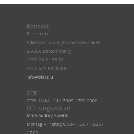
Kontakt
Blëtz a.s.b.l.
Adresse : 5, rue Jean Antoine Zinnen
L-3286 Bettembourg
+352 26 51 35 51
+352 621 88 00 88
info@bletz.lu
CCP
CCPL LU84 1111 7009 1792 0000
Öffnungszeiten
Mme Audrey Speitel
Montag – Freitag 8.00-11.30 / 13.30-
17.00